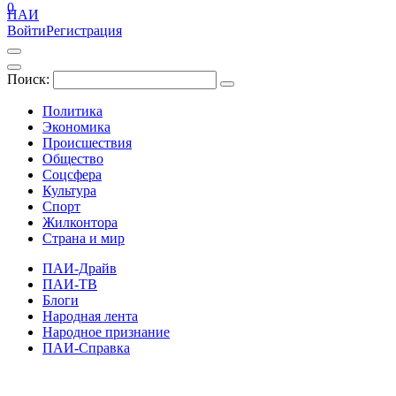
0
ПАИ
Войти
Регистрация
Поиск:
Политика
Экономика
Происшествия
Общество
Соцсфера
Культура
Спорт
Жилконтора
Страна и мир
ПАИ-Драйв
ПАИ-ТВ
Блоги
Народная лента
Народное признание
ПАИ-Справка