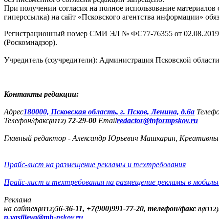
При получении согласия на полное использование материалов с
гиперссылка) на сайт «Псковского агентства информации» обяз
Регистрационный номер СМИ ЭЛ № ФС77-76355 от 02.08.2019,
(Роскомнадзор).
Учредитель (соучредители): Администрация Псковской облас
Контакты редакции:
Адреc
180000, Псковская область, г. Псков, Ленина, д.6а
Телеф
Телефон/факс
72-29-00
Email
redactor@informpskov.ru
(8112)
Главный редактор - Александр Юрьевич Машкарин, Креативны
Прайс-лист на размещение рекламы и техтребования
Прайс-лист и техтребования на размещение рекламы в мобиль
Реклама
на сайте
56-36-11, +7(900)991-77-20, телефон/факс
8(8112)
8(8112)
n.vasilieva@mh-pskov.ru