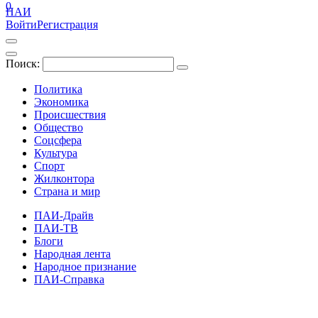
0
ПАИ
Войти
Регистрация
Поиск:
Политика
Экономика
Происшествия
Общество
Соцсфера
Культура
Спорт
Жилконтора
Страна и мир
ПАИ-Драйв
ПАИ-ТВ
Блоги
Народная лента
Народное признание
ПАИ-Справка