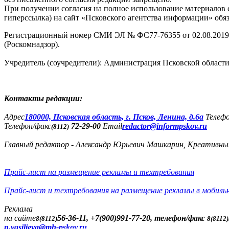
При получении согласия на полное использование материалов с
гиперссылка) на сайт «Псковского агентства информации» обяз
Регистрационный номер СМИ ЭЛ № ФС77-76355 от 02.08.2019,
(Роскомнадзор).
Учредитель (соучредители): Администрация Псковской облас
Контакты редакции:
Адреc
180000, Псковская область, г. Псков, Ленина, д.6а
Телеф
Телефон/факс
72-29-00
Email
redactor@informpskov.ru
(8112)
Главный редактор - Александр Юрьевич Машкарин, Креативны
Прайс-лист на размещение рекламы и техтребования
Прайс-лист и техтребования на размещение рекламы в мобиль
Реклама
на сайте
56-36-11, +7(900)991-77-20, телефон/факс
8(8112)
8(8112)
n.vasilieva@mh-pskov.ru