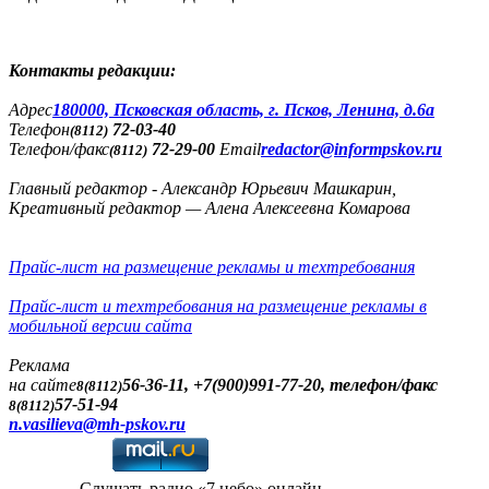
Контакты редакции:
Адреc
180000, Псковская область, г. Псков, Ленина, д.6а
Телефон
72-03-40
(8112)
Телефон/факс
72-29-00
Email
redactor@informpskov.ru
(8112)
Главный редактор - Александр Юрьевич Машкарин,
Креативный редактор — Алена Алексеевна Комарова
Прайс-лист на размещение рекламы и техтребования
Прайс-лист и техтребования на размещение рекламы в
мобильной версии сайта
Реклама
на сайте
56-36-11, +7(900)991-77-20, телефон/факс
8(8112)
57-51-94
8(8112)
n.vasilieva@mh-pskov.ru
Слушать радио «7 небо» онлайн