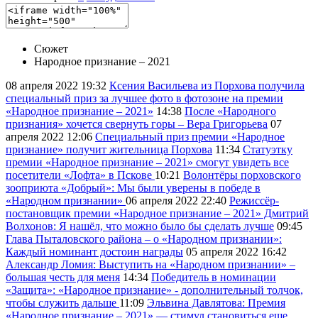
Сюжет
Народное признание – 2021
08 апреля 2022
19:32
Ксения Васильева из Порхова получила
специальный приз за лучшее фото в фотозоне на премии
«Народное признание – 2021»
14:38
После «Народного
признания» хочется свернуть горы – Вера Григорьева
07
апреля 2022
12:06
Специальный приз премии «Народное
признание» получит жительница Порхова
11:34
Статуэтку
премии «Народное признание – 2021» смогут увидеть все
посетители «Лофта» в Пскове
10:21
Волонтёры порховского
зооприюта «Добрый»: Мы были уверены в победе в
«Народном признании»
06 апреля 2022
22:40
Режиссёр-
постановщик премии «Народное признание – 2021» Дмитрий
Волхонов: Я нашёл, что можно было бы сделать лучше
09:45
Глава Пыталовского района – о «Народном признании»:
Каждый номинант достоин награды
05 апреля 2022
16:42
Александр Ломия: Выступить на «Народном признании» –
большая честь для меня
14:34
Победитель в номинации
«Защита»: «Народное признание» - дополнительный толчок,
чтобы служить дальше
11:09
Эльвина Давлятова: Премия
«Народное признание – 2021» — стимул становиться еще