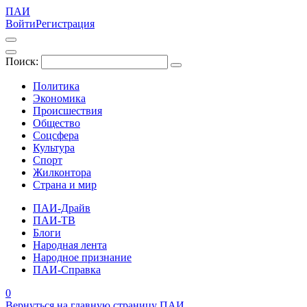
ПАИ
Войти
Регистрация
Поиск:
Политика
Экономика
Происшествия
Общество
Соцсфера
Культура
Спорт
Жилконтора
Страна и мир
ПАИ-Драйв
ПАИ-ТВ
Блоги
Народная лента
Народное признание
ПАИ-Справка
0
Вернуться на главную страницу ПАИ