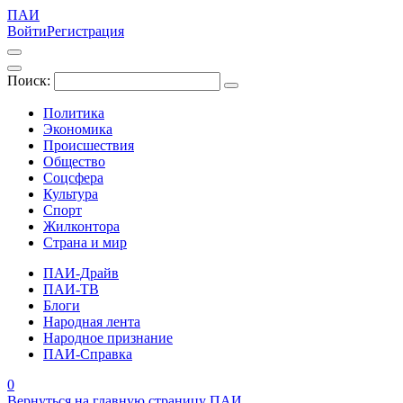
ПАИ
Войти
Регистрация
Поиск:
Политика
Экономика
Происшествия
Общество
Соцсфера
Культура
Спорт
Жилконтора
Страна и мир
ПАИ-Драйв
ПАИ-ТВ
Блоги
Народная лента
Народное признание
ПАИ-Справка
0
Вернуться на главную страницу ПАИ