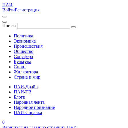
ПАИ
Войти
Регистрация
Поиск:
Политика
Экономика
Происшествия
Общество
Соцсфера
Культура
Спорт
Жилконтора
Страна и мир
ПАИ-Драйв
ПАИ-ТВ
Блоги
Народная лента
Народное признание
ПАИ-Справка
0
Вернуться на главную страницу ПАИ