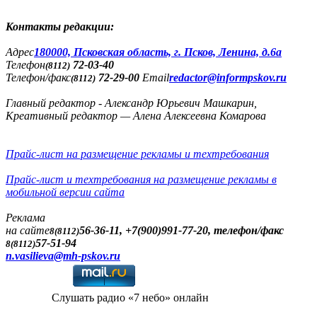
Контакты редакции:
Адреc
180000, Псковская область, г. Псков, Ленина, д.6а
Телефон
72-03-40
(8112)
Телефон/факс
72-29-00
Email
redactor@informpskov.ru
(8112)
Главный редактор - Александр Юрьевич Машкарин,
Креативный редактор — Алена Алексеевна Комарова
Прайс-лист на размещение рекламы и техтребования
Прайс-лист и техтребования на размещение рекламы в
мобильной версии сайта
Реклама
на сайте
56-36-11, +7(900)991-77-20, телефон/факс
8(8112)
57-51-94
8(8112)
n.vasilieva@mh-pskov.ru
Слушать радио «7 небо» онлайн