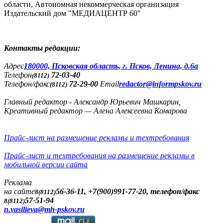
области, Автономная некоммерческая организация
Издательский дом "МЕДИАЦЕНТР 60"
Контакты редакции:
Адреc
180000, Псковская область, г. Псков, Ленина, д.6а
Телефон
72-03-40
(8112)
Телефон/факс
72-29-00
Email
redactor@informpskov.ru
(8112)
Главный редактор - Александр Юрьевич Машкарин,
Креативный редактор — Алена Алексеевна Комарова
Прайс-лист на размещение рекламы и техтребования
Прайс-лист и техтребования на размещение рекламы в
мобильной версии сайта
Реклама
на сайте
56-36-11, +7(900)991-77-20, телефон/факс
8(8112)
57-51-94
8(8112)
n.vasilieva@mh-pskov.ru