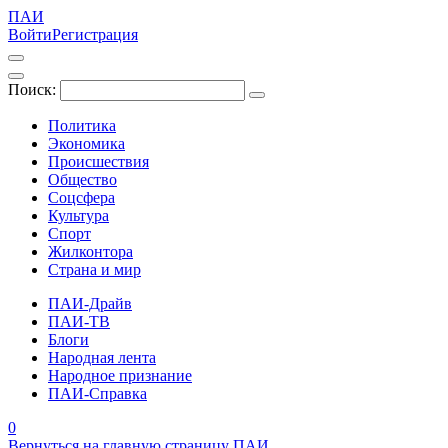
ПАИ
Войти
Регистрация
Поиск:
Политика
Экономика
Происшествия
Общество
Соцсфера
Культура
Спорт
Жилконтора
Страна и мир
ПАИ-Драйв
ПАИ-ТВ
Блоги
Народная лента
Народное признание
ПАИ-Справка
0
Вернуться на главную страницу ПАИ