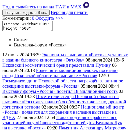
Подписывайтесь на канал ПАИ в MAХ
Версия для печати
Получить код для блога
Комментарии:
0
Обсудить >>>
Сюжет
Выставка-форум «Россия»
12 июля 2024
16:29
Экспонаты с выставки «Россия» установят
в здании бывшего кинотеатра «Октябрь»
08 июля 2024
15:46
Псковский косметический бренд представили Путину
06
июля 2024
20:18
Более пяти миллионов человек посетило
стенд Псковской области на выставке «Россия»
12:59
Госмедиахолдинг Псковской области награждён за активное
освещение выставки-форума «Россия»
05 июля 2024
08:44
Выставку-форум «Россия» посетил 18-миллионный гость
03
июля 2024
19:23
Посетители стенда Псковской области на
выставке «Россия» узнали об особенностях железнодорожной
логистики региона
02 июля 2024
08:37
Национальный центр
«Россия» появится для сохранения наследия выставки на
ВДНХ
27 июня 2024
12:54
Показ мод и автограф-сессия с
участницей шоу «Голос»: что ждёт гостей Дня Великих Лук
на выставке «Россия»
09:20
Памятник Александру Матросову