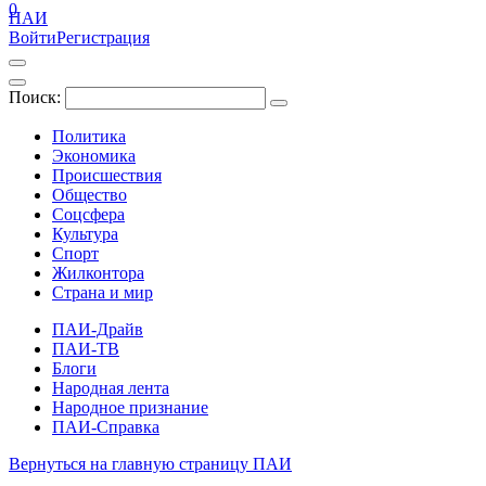
0
ПАИ
Войти
Регистрация
Поиск:
Политика
Экономика
Происшествия
Общество
Соцсфера
Культура
Спорт
Жилконтора
Страна и мир
ПАИ-Драйв
ПАИ-ТВ
Блоги
Народная лента
Народное признание
ПАИ-Справка
Вернуться на главную страницу ПАИ