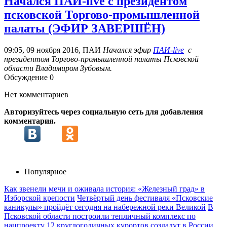
Начался ПАИ-live с президентом
псковской Торгово-промышленной
палаты (ЭФИР ЗАВЕРШЁН)
09:05, 09 ноября 2016, ПАИ
Начался эфир
ПАИ-live
с
президентом Торгово-промышленной палаты Псковской
области Владимиром Зубовым.
Обсуждение
0
Нет комментариев
Авторизуйтесь через социальную сеть для добавления
комментария.
Популярное
Как звенели мечи и оживала история: «Железный град» в
Изборской крепости
Четвёртый день фестиваля «Псковские
каникулы» пройдёт сегодня на набережной реки Великой
В
Псковской области построили тепличный комплекс по
нацпроекту
12 круглогодичных курортов создадут в России