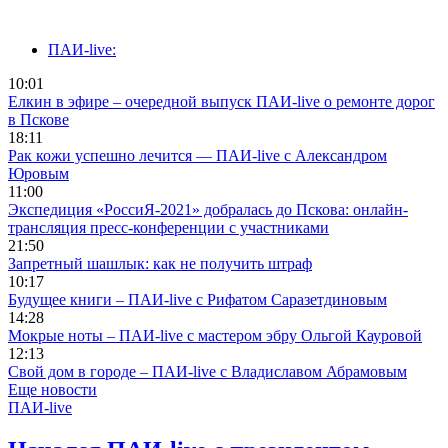
ПАИ-live:
10:01
Елкин в эфире – очередной выпуск ПАИ-live о ремонте дорог
в Пскове
18:11
Рак кожи успешно лечится — ПАИ-live с Александром
Юровым
11:00
Экспедиция «РоссиЯ-2021» добралась до Пскова: онлайн-
трансляция пресс-конференции с участниками
21:50
Запретный шашлык: как не получить штраф
10:17
Будущее книги – ПАИ-live с Рифатом Саразетдиновым
14:28
Мокрые ноты – ПАИ-live с мастером эбру Ольгой Кауровой
12:13
Свой дом в городе – ПАИ-live c Владиславом Абрамовым
Еще новости
ПАИ-live