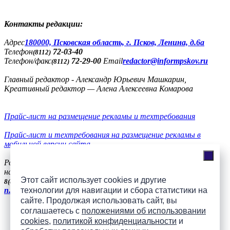
Контакты редакции:
Адреc
180000, Псковская область, г. Псков, Ленина, д.6а
Телефон
72-03-40
(8112)
Телефон/факс
72-29-00
Email
redactor@informpskov.ru
(8112)
Главный редактор - Александр Юрьевич Машкарин,
Креативный редактор — Алена Алексеевна Комарова
Прайс-лист на размещение рекламы и техтребования
Прайс-лист и техтребования на размещение рекламы в
мобильной версии сайта
Реклама
на сайте
56-36-11, +7(900)991-77-20, телефон/факс
8(8112)
Этот сайт использует cookies и другие
57-51-94
8(8112)
n.vasilieva@mh-pskov.ru
технологии для навигации и сбора статистики на
сайте. Продолжая использовать сайт, вы
соглашаетесь с
положениями об использовании
Слушать радио «7 небо» онлайн
cookies
,
политикой конфиденциальности
и